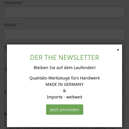
Vorname
*
Name
*
Unternehmen
×
DER THE NEWSLETTER
Bleiben Sie auf dem Laufenden!
Telefon
Qualitäts-Werkzeuge fürs Handwerk
MADE IN GERMANY
&
E-Mail
*
Importe - weltweit
Jetzt anmelden
Ich habe interesse an:
*
Bitte senden Sie mir den aktuellen Katalog zu.
Ich bin mit einer Kontaktaufnahme durch Trading THE